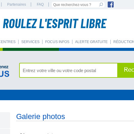
Partenaires
FAQ
ROULEZ L'ESPRIT LIBRE
CENTRES
SERVICES
FOCUS INFOS
ALERTE GRATUITE
RÉDUCTION
E
Rec
- Les différents types de contrôles
- Label centre conseil
- Les sanctions
- Agenda en ligne
- Préparer votre contrôle technique
- Procès-verbal
Galerie photos