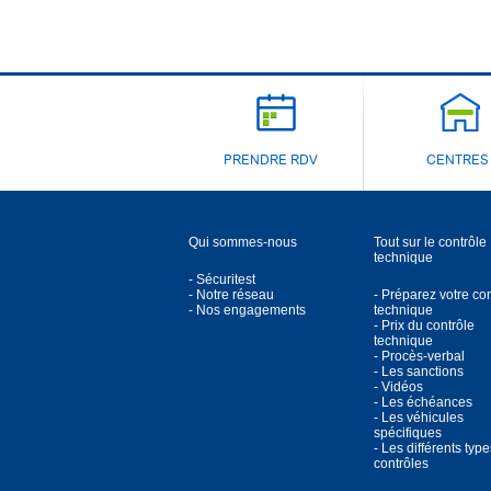
PRENDRE RDV
CENTRES
Qui sommes-nous
Tout sur le contrôle
technique
- Sécuritest
- Notre réseau
- Préparez votre co
- Nos engagements
technique
- Prix du contrôle
technique
- Procès-verbal
- Les sanctions
- Vidéos
- Les échéances
- Les véhicules
spécifiques
- Les différents typ
contrôles